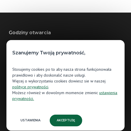
Godziny otwarcia
Pn.: 10:00 - 19:00
Szanujemy Twoją prywatność,
Wt.: 10:00 - 19:00
Śr.: 10:00 - 19:00
Stosujemy cookies po to aby nasza strona funkcjonowała
prawidłowo i aby doskonalić nasze usługi.
Czw.: 10:00 - 19:00
Więcej o wykorzystaniu cookies dowiesz sie w naszej
polityce prywatności
.
Pt.: 10:00 - 19:00
Możesz również w dowolnym momencie zmienic
ustawienia
prywatności.
Sb.: 10:00 - 19:00
Nd.: (tylko handlowe)
Home Concept 3
USTAWIENIA
AKCEPTUJĘ
al. Roździeńskiego 193